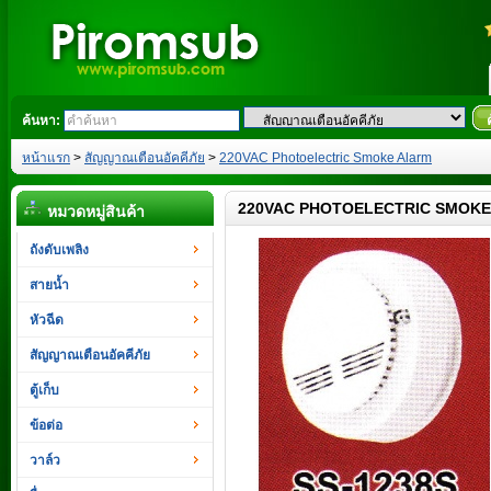
ค้นหา:
หน้าแรก
>
สัญญาณเตือนอัคคีภัย
>
220VAC Photoelectric Smoke Alarm
220VAC PHOTOELECTRIC SMOK
หมวดหมู่สินค้า
ถังดับเพลิง
สายน้ำ
หัวฉีด
สัญญาณเตือนอัคคีภัย
ตู้เก็บ
ข้อต่อ
วาล์ว