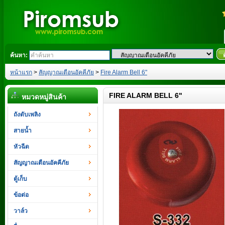
ค้นหา:
หน้าแรก
>
สัญญาณเตือนอัคคีภัย
>
Fire Alarm Bell 6"
FIRE ALARM BELL 6"
หมวดหมู่สินค้า
ถังดับเพลิง
สายน้ำ
หัวฉีด
สัญญาณเตือนอัคคีภัย
ตู้เก็บ
ข้อต่อ
วาล์ว