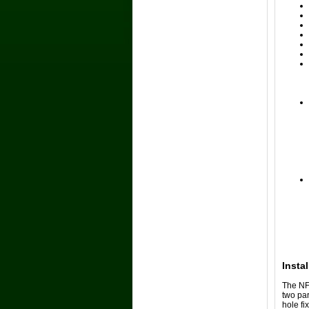
Instal
The NFS
two par
hole fi