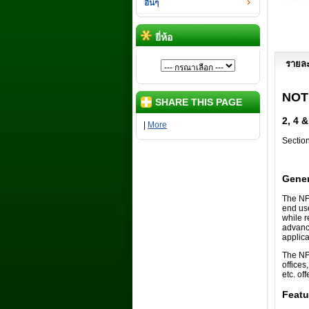
อื่นๆ
ยี่ห้อ
รายละ
NOT
SHARE THIS PAGE
2, 4 
|
More
Sectio
Gener
The NF
end use
while r
advanc
applica
The NFS
offices
etc. of
Featu