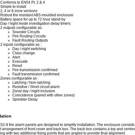
Conforms to EN54 Pt. 2 & 4
Simple to install
2, 4 or 8 zone versions
Robust fire resistant ABS moulded enclosure
Battery space for up to 72 hour stand-by
Day / night mode investigation delay timers
2 outputs configurable as:
Sounder Circuits
Fire Routing Circuits
Fault Routing Outputs
2 inputs configurable as :
Day / night switching
Class change
Alert
Evacuate
Reset
Fire transmission confirmed
Fault transmission confirmed
Zones configurable as :
Latching / Non-latching
Resistive / Short circuit alarm
Zonal day / night inclusion
Coincidence (paired with other zones)
Sprinkler Delay
lation
2-8 fire alarm panels are designed to simplify installation. The enclosure consists 
t arrangement of front cover and back box. The back box contains a top and centre
xing with two additional fixing points that are angled to provide final alignment.