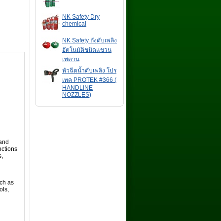
NK Safety Dry
chemical
NK Safety ถังดับเพลิง
อัตโนมัติชนิดแขวน
เพดาน
หัวฉีดน้ำดับเพลิง โปร
เทค PROTEK #366 (
HANDLINE
NOZZLES)
 and
nctions
s,
uch as
ols,