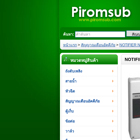
ค้นหา:
หน้าแรก
>
สัญญาณเตือนอัคคีภัย
>
NOTIFIER 
NOTIFI
หมวดหมู่สินค้า
ถังดับเพลิง
สายน้ำ
หัวฉีด
สัญญาณเตือนอัคคีภัย
ตู้เก็บ
ข้อต่อ
วาล์ว