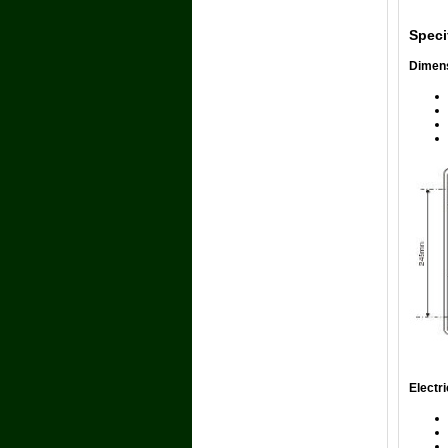
Speci
Dimen
Electri