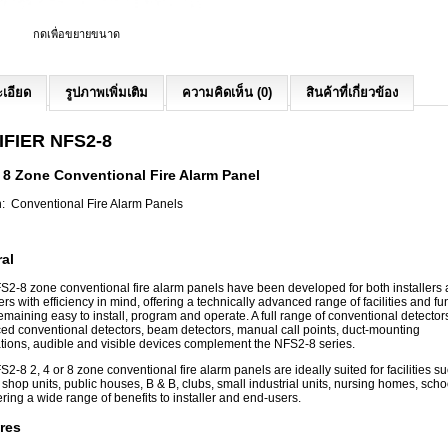
กดเพื่อขยายขนาด
เอียด
รูปภาพเพิ่มเติม
ความคิดเห็น (0)
สินค้าที่เกี่ยวข้อง
IFIER NFS2-8
& 8 Zone Conventional Fire Alarm Panel
n: Conventional Fire Alarm Panels
al
S2-8 zone conventional fire alarm panels have been developed for both installers
rs with efficiency in mind, offering a technically advanced range of facilities and fu
emaining easy to install, program and operate. A full range of conventional detector
ed conventional detectors, beam detectors, manual call points, duct-mounting
tions, audible and visible devices complement the NFS2-8 series.
2-8 2, 4 or 8 zone conventional fire alarm panels are ideally suited for facilities s
, shop units, public houses, B & B, clubs, small industrial units, nursing homes, scho
fering a wide range of benefits to installer and end-users.
res