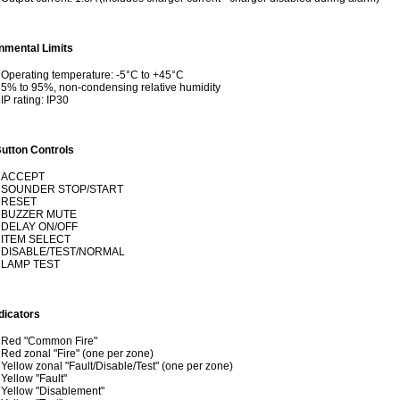
nmental Limits
Operating temperature: -5°C to +45°C
5% to 95%, non-condensing relative humidity
IP rating: IP30
utton Controls
ACCEPT
SOUNDER STOP/START
RESET
BUZZER MUTE
DELAY ON/OFF
ITEM SELECT
DISABLE/TEST/NORMAL
LAMP TEST
dicators
Red "Common Fire"
Red zonal "Fire" (one per zone)
Yellow zonal "Fault/Disable/Test" (one per zone)
Yellow "Fault"
Yellow "Disablement"