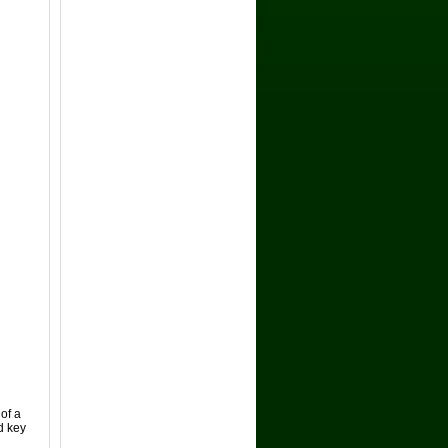
of a
d key