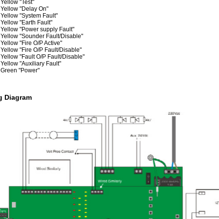
Yellow "Test"
Yellow "Delay On"
Yellow "System Fault"
Yellow "Earth Fault"
Yellow "Power supply Fault"
Yellow "Sounder Fault/Disable"
Yellow "Fire O/P Active"
Yellow "Fire O/P Fault/Disable"
Yellow "Fault O/P Fault/Disable"
Yellow "Auxiliary Fault"
Green "Power"
g Diagram