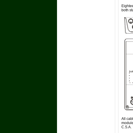
Eightee
both s
All cab
module
C.S.A.