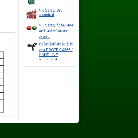
NK Safety Dry
chemical
NK Safety ถังดับเพลิง
อัตโนมัติชนิดแขวน
เพดาน
หัวฉีดน้ำดับเพลิง โปร
เทค PROTEK #366 (
HANDLINE
NOZZLES)