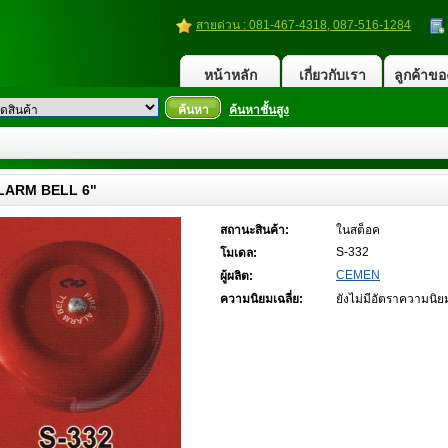
สายด่วน : 081-467-4318, 087-516-1284
หน้าหลัก
เกี่ยวกับเรา
ลูกค้าขอ
ค้นหา
ค้นหาชั้นสูง
LARM BELL 6"
สถานะสินค้า:
ในสต็อค
S-332
โมเดล:
CEMEN
ผู้ผลิต:
ความนิยมเฉลี่ย:
ยังไม่มีอัตราความนิย