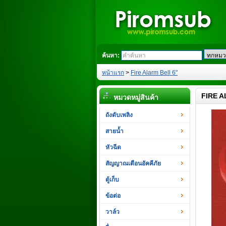
ค้นหา:
หน้าแรก
>
Fire Alarm Bell 6"
FIRE A
หมวดหมู่สินค้า
ถังดับเพลิง
สายน้ำ
หัวฉีด
สัญญาณเตือนอัคคีภัย
ตู้เก็บ
ข้อต่อ
วาล์ว