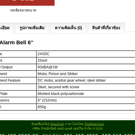
กดเพื่อขยายขนาด
เอียด
รูปภาพเพิ่มเติม
ความคิดเห็น (0)
สินค้าที่เกี่ยวข้อง
 Alarm Bell 6"
ge
24VDC
nt
25mA
 Output
93dBA@1M
ment
Motor, Pinion and Striker
ent Feature
DC motor, acetral gear wheel, steel striker
Steel, secured with screw
Plate
Molded black polycarbonate
sions
6" (152mm)
t
850g
ขับเคลื่อนโดย
OpenCart
ภาษาไทยโดย
ThaiOpenCart
บริษัท ภิรมย์ทรัพย์ เซลล์ แอนด์ เซอร์วิส จำกัด © 2026